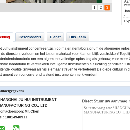
Aan
wer
1
2
3
Jaa
:
Expo
leiding
Geschiedenis
Dienst
Ons Team
t Juhuiinstrument concentreert zich op materialenlaboratorium de algemene oplo
 de diensten, verleent en het testen materiaal voor klanten blijft verstrekken! Tegeli
terialenlaboratoria om een algemene volledige oplossing als gebouw, voor meer 
obale laboratoria te verstrekken intelligente instrumenten als richting gebruiken!
stende kwaliteitsniveau als visie ernaar streven te verbeteren! De diepe cultuur in de
strument een concurrerend testend instrumentenmerk worden!
ntactgegevens
HANGHAI JU HUI INSTRUMENT
Direct Stuur uw aanvraag 
ANUFACTURING CO., LTD
ontactpersoon:
Mr. Chen
el.:
18814940933