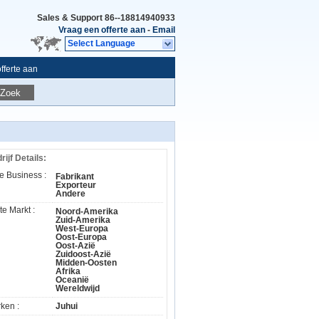
Sales & Support
86--18814940933
Vraag een offerte aan
-
Email
Select Language
fferte aan
Zoek
rijf Details:
e Business :
Fabrikant
Exporteur
Andere
te Markt :
Noord-Amerika
Zuid-Amerika
West-Europa
Oost-Europa
Oost-Azië
Zuidoost-Azië
Midden-Oosten
Afrika
Oceanië
Wereldwijd
ken :
Juhui