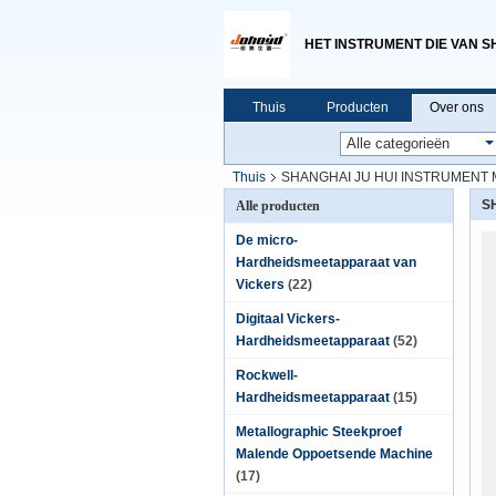
HET INSTRUMENT DIE VAN S
Thuis
Producten
Over ons
Thuis
SHANGHAI JU HUI INSTRUMENT 
S
Alle producten
De micro-
Hardheidsmeetapparaat van
Vickers
(22)
Digitaal Vickers-
Hardheidsmeetapparaat
(52)
Rockwell-
Hardheidsmeetapparaat
(15)
Metallographic Steekproef
Malende Oppoetsende Machine
(17)