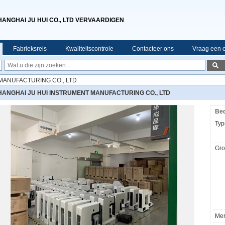
HANGHAI JU HUI CO., LTD VERVAARDIGEN
Fabrieksreis
Kwaliteitscontrole
Contacteer ons
Vraag een o
MANUFACTURING CO., LTD
HANGHAI JU HUI INSTRUMENT MANUFACTURING CO., LTD
Bed
Typ
Gro
Mer