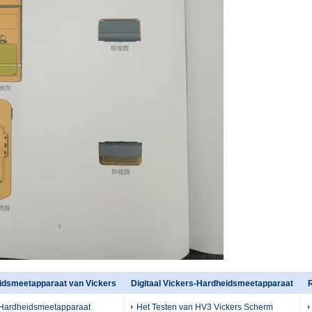
idsmeetapparaat van Vickers
Digitaal Vickers-Hardheidsmeetapparaat
 Hardheidsmeetapparaat
Het Testen van HV3 Vickers Scherm