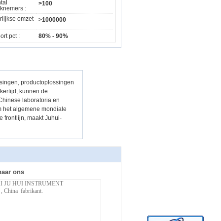
tal
>100
knemers :
rlijkse omzet
>1000000
rt pct :
80% - 90%
ssingen, productoplossingen
jkertijd, kunnen de
Chinese laboratoria en
 Om het algemene mondiale
 frontlijn, maakt Juhui-
naar ons