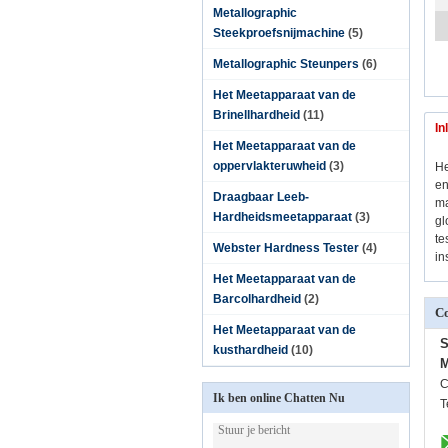
Metallographic
Steekproefsnijmachine
(5)
Metallographic Steunpers
(6)
Het Meetapparaat van de
Brinellhardheid
(11)
In
Het Meetapparaat van de
oppervlakteruwheid
(3)
He
en
Draagbaar Leeb-
ma
Hardheidsmeetapparaat
(3)
gl
te
Webster Hardness Tester
(4)
in
Het Meetapparaat van de
Barcolhardheid
(2)
Co
Het Meetapparaat van de
S
kusthardheid
(10)
M
C
Ik ben online Chatten Nu
T