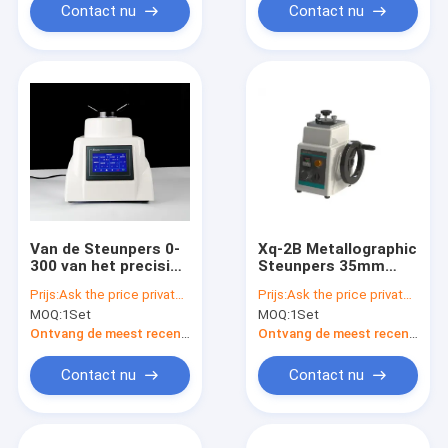
Contact nu
Contact nu
Van de Steunpers 0-
Xq-2B Metallographic
300 van het precisie
Steunpers 35mm
de Hydraulische
45mm 400W
Prijs:
Ask the price privately
Prijs:
Ask the price privately
Specimen Bar 2KW
MOQ:
1Set
MOQ:
1Set
Ontvang de meest recente Prijs
Ontvang de meest recente Prijs
Contact nu
Contact nu