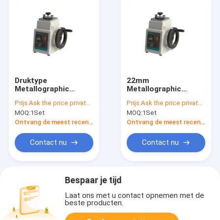
Druktype
22mm
Metallographic
Metallographic
Handboek 30mm van
Steunpers xq-2B
Prijs:
Ask the price privately
Prijs:
Ask the price privately
de Steunpers
35mm
MOQ:
1Set
MOQ:
1Set
Ontvang de meest recente Prijs
Ontvang de meest recente Prijs
Contact nu
Contact nu
Bespaar je tijd
Laat ons met u contact opnemen met de
beste producten.