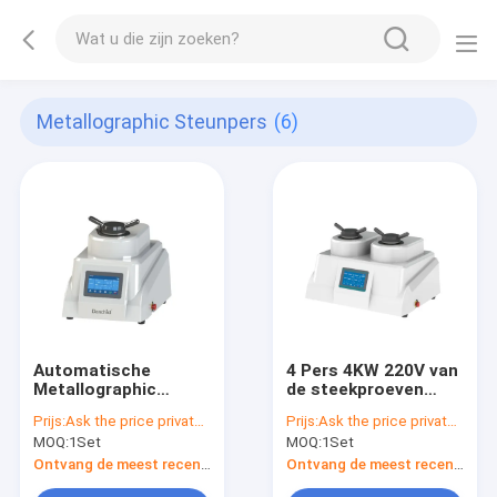
Metallographic Steunpers
(6)
Automatische
4 Pers 4KW 220V van
Metallographic
de steekproeven
Steunpers 70mm
Metallographic Steun
Prijs:
Ask the price privately
Prijs:
Ask the price privately
220V 2.2KW
MOQ:
1Set
MOQ:
1Set
Ontvang de meest recente Prijs
Ontvang de meest recente Prijs