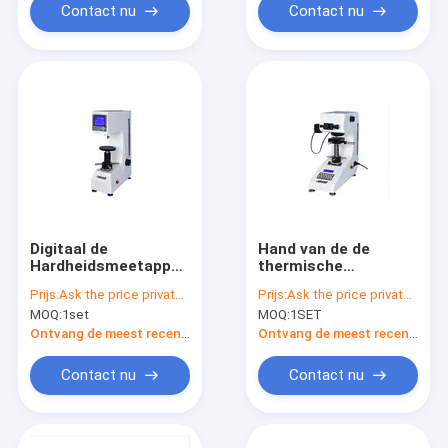
Gecarbureerde de
Meetapparaat van
Contact nu
Contact nu
Hardheidstest
Vickers
Digitaal de
Hand van de de
Hardheidsmeetapparaat
thermische
15kgf van
behandelingsplak van
Prijs:
Ask the price privately
Prijs:
Ask the price privately
Oppervlakterockwell
de
MOQ:
1set
MOQ:
1SET
torentjeoppervlakte
gecarbureerd laag
Ontvang de meest recente Prijs
Ontvang de meest recente Prijs
meetapparaat hv-
1000 van Vickers
Contact nu
Contact nu