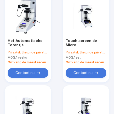
Het Automatische
Touch screen de
Torentje
Micro-
Desktop200gf van
Hardheidsmeetapparaat
Prijs:
Ask the price privately
Prijs:
Ask the price privately
het de Micro-
van Vickers 7 duimlcd
MOQ:
1 reeks
MOQ:
1set
Hardheidsmeetapparaat
Digitaal Automatisch
AC220V van Vickers
Torentje
Ontvang de meest recente Prijs
Ontvang de meest recente Prijs
Contact nu
Contact nu
Thuis
Producten
Over ons