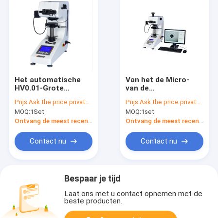
Het automatische
Van het de Micro-
HV0.01-Grote
van de
Scherm van het de
computerdesktop
Prijs:
Ask the price privately
Prijs:
Ask the price privately
Micro-
het Handtorentje
MOQ:
1Set
MOQ:
1set
Hardheidsmeetapparaat
Hardheidsmeetapparaat
hvs-1000Z van
500gf van Vickers
Ontvang de meest recente Prijs
Ontvang de meest recente Prijs
Vickers
Contact nu
Contact nu
Bespaar je tijd
Laat ons met u contact opnemen met de
beste producten.