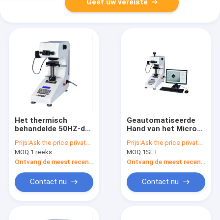
Geef uw vereiste
Het thermisch
Geautomatiseerde
behandelde 50HZ-de
Hand van het Micro-
Micro-
Digitale de
Prijs:
Ask the price privately
Prijs:
Ask the price privately
Hardheidsmeetapparaat
Micrometerooglens
MOQ:
1 reeks
MOQ:
1SET
3000HV van Vickers
Hardheidsmeetapparaat
carbureerde Laag
Ontvang de meest recente Prijs
Ontvang de meest recente Prijs
verdunt Films
Contact nu
Contact nu