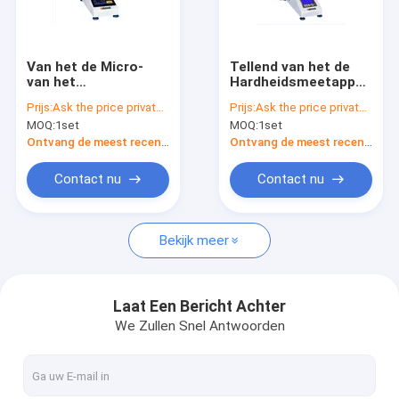
Fabrieksreis
Kwaliteitscontrole
Van het de Micro-
Tellend van het de
van het
Hardheidsmeetapparaat
Contacteer ons
aluminiumblad
HV0.5 van Vertonings
Prijs:
Ask the price privately
Prijs:
Ask the price privately
Metaal van het de
Digitaal Vickers
MOQ:
1set
MOQ:
1set
Digitale Vertonings
Automatisch
Vraag een offerte aan
het Automatische
Ceramisch het
Ontvang de meest recente Prijs
Ontvang de meest recente Prijs
Torentje
Torentjeglas
Hardheidsmeetapparaat
Contact nu
Contact nu
van Vickers
De micro- Hardheidsmeetapparaat van Vickers
Bekijk meer
Digitaal Vickers-Hardheidsmeetapparaat
Rockwell-Hardheidsmeetapparaat
Laat Een Bericht Achter
We Zullen Snel Antwoorden
Metallographic Steekproef Malende Oppoetsende Machine
Metallographic Steekproefsnijmachine