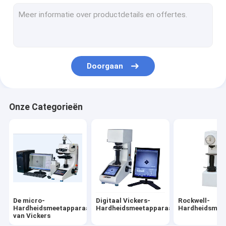
Metallographic Steunpers
Het Meetapparaat van de Brinellhardheid
Het Meetapparaat van de oppervlakteruwheid
Doorgaan
Draagbaar Leeb-Hardheidsmeetapparaat
Webster Hardness Tester
Onze Categorieën
Het Meetapparaat van de Barcolhardheid
Het Meetapparaat van de kusthardheid
De micro-
Digitaal Vickers-
Rockwell-
Hardheidsmeetapparaat
Hardheidsmeetapparaat
Hardheidsmee
van Vickers