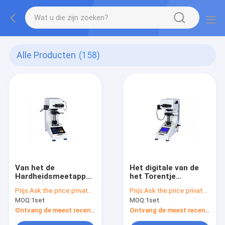
Alle Producten
(158)
Van het de
Het digitale van de
Hardheidsmeetapparaat
het Torentje
van touch screen
Carburerende
Prijs:
Ask the price privately
Prijs:
Ask the price privately
Digitale Vickers van
Thermische
MOQ:
1set
MOQ:
1set
het de Laagblad
behandeling van de
Thermische
het Schermvertoning
Ontvang de meest recente Prijs
Ontvang de meest recente Prijs
behandeling
Automatische