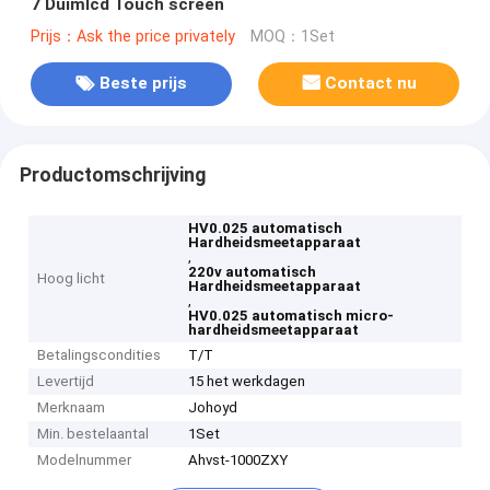
7 Duimlcd Touch screen
Prijs：Ask the price privately
MOQ：1Set
Beste prijs
Contact nu
Productomschrijving
HV0.025 automatisch
Hardheidsmeetapparaat
,
220v automatisch
Hoog licht
Hardheidsmeetapparaat
,
HV0.025 automatisch micro-
hardheidsmeetapparaat
Betalingscondities
T/T
Levertijd
15 het werkdagen
Merknaam
Johoyd
Min. bestelaantal
1Set
Modelnummer
Ahvst-1000ZXY