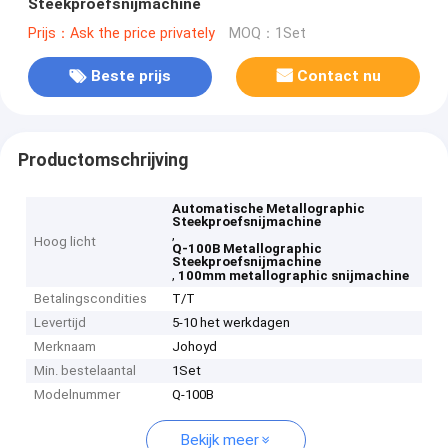
Steekproefsnijmachine
Prijs：Ask the price privately
MOQ：1Set
Beste prijs
Contact nu
Productomschrijving
Automatische Metallographic
Steekproefsnijmachine
,
Hoog licht
Q-100B Metallographic
Steekproefsnijmachine
,
100mm metallographic snijmachine
Betalingscondities
T/T
Levertijd
5-10 het werkdagen
Merknaam
Johoyd
Min. bestelaantal
1Set
Modelnummer
Q-100B
Bekijk meer