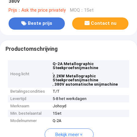
380V
Prijs：Ask the price privately
MOQ：1Set
Beste prijs
Contact nu
Productomschrijving
Q-2A Metallographic
Steekproefsnijmachine
,
Hoog licht
2.2KW Metallographic
Steekproefsnijmachine
,
380V automatische snijmachine
Betalingscondities
T/T
Levertijd
5-8 het werkdagen
Merknaam
Johoyd
Min. bestelaantal
1Set
Modelnummer
Q-2A
Bekijk meer