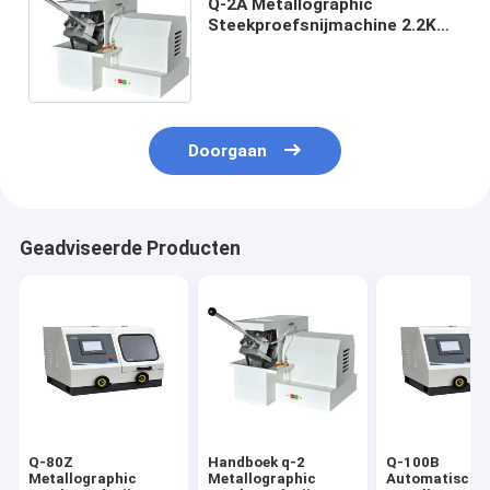
Q-2A Metallographic
Steekproefsnijmachine 2.2KW
380V
Doorgaan
Geadviseerde Producten
Q-80Z
Handboek q-2
Q-100B
Metallographic
Metallographic
Automatische