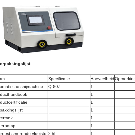
erpakkingslijst
am
Specificatie
Hoeveelheid
Opmerkin
omatische snijmachine
Q-80Z
1
oducthandboek
1
ductcertificatie
1
pakkingslijst
1
ertank
1
terpomp
1
iroest smerende vloeistof
2.5L
1