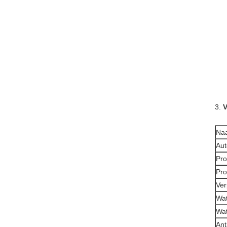
3.
V
Na
Aut
Pr
Pro
Ver
Wat
Wa
Ant