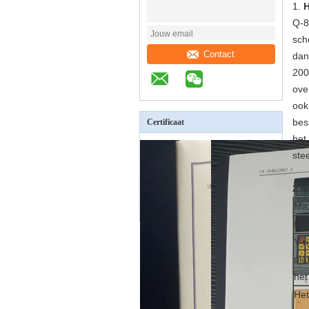
1.
H
Q-8
sch
Contact
dan
200
ove
ook
bes
Certificaat
het
ste
2.M
Max
Inv
Y-r
pla
het
Het