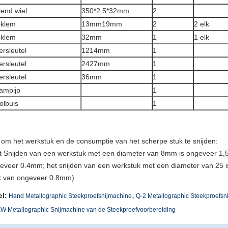
end wiel
350*2.5*32mm
2
pklem
13mm19mm
2
2 elk
pklem
32mm
1
1 elk
rsleutel
1214mm
1
rsleutel
2427mm
1
rsleutel
36mm
1
ampijp
1
olbuis
1
d om het werkstuk en de consumptie van het scherpe stuk te snijden:
t Snijden van een werkstuk met een diameter van 8mm is ongeveer 1,5
eveer 0.4mm; het snijden van een werkstuk met een diameter van 25 i
k van ongeveer 0.8mm)
,
el:
Hand Metallographic Steekproefsnijmachine
Q-2 Metallographic Steekproefsn
W Metallographic Snijmachine van de Steekproefvoorbereiding