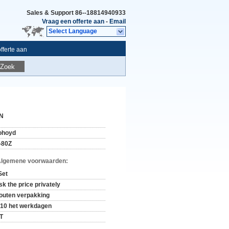
Sales & Support
86--18814940933
Vraag een offerte aan
-
Email
Select Language
fferte aan
Zoek
N
ohoyd
-80Z
Algemene voorwaarden:
Set
sk the price privately
outen verpakking
-10 het werkdagen
/T