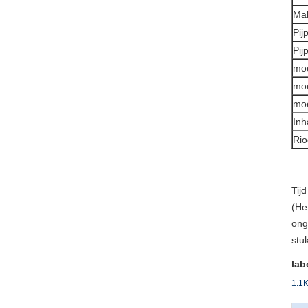
Mal
Pij
Pij
moe
moe
moe
Inh
Rio
Tij
(He
ong
stu
lab
1.1K