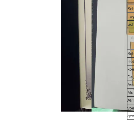
Sch
Lev
Sch
Sch
Het
koe
De 
Ass
Mot
Afm
voe
gew