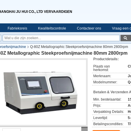
HANGHAI JU HUI CO., LTD VERVAARDIGEN
Fabrieksreis
Kwaliteitscontrole
Contacteer ons
Vraag een o
proefsnijmachine
Q-80Z Metallographic Steekproefsnijmachine 80mm 2800rpm
80Z Metallographic Steekproefsnijmachine 80mm 2800rpm
Productdetails:
Plaats van
C
herkomst:
Merknaam:
J
Modelnummer:
Q
Betalen & Verzenden 
Min. bestelaantal:
1
Prijs:
A
Verpakking Details:
H
Levertijd:
5
Betalingscondities:
T