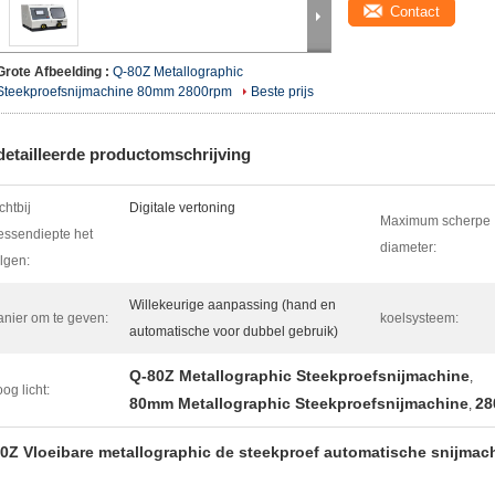
Contact
Grote Afbeelding :
Q-80Z Metallographic
Steekproefsnijmachine 80mm 2800rpm
Beste prijs
etailleerde productomschrijving
chtbij
Digitale vertoning
Maximum scherpe
ssendiepte het
diameter:
lgen:
Willekeurige aanpassing (hand en
nier om te geven:
koelsysteem:
automatische voor dubbel gebruik)
Q-80Z Metallographic Steekproefsnijmachine
,
og licht:
80mm Metallographic Steekproefsnijmachine
28
,
0Z Vloeibare metallographic de steekproef automatische snijmachi