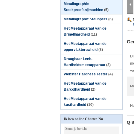
Metallographic
Steekproefsnijmachine
(5)
Metallographic Steunpers
(6)
Het Meetapparaat van de
Brinellhardheid
(11)
Ged
Het Meetapparaat van de
oppervlakteruwheid
(3)
Di
Draagbaar Leeb-
me
Hardheidsmeetapparaat
(3)
vo
Webster Hardness Tester
(4)
Het Meetapparaat van de
Ma
Barcolhardheid
(2)
Het Meetapparaat van de
kusthardheid
(10)
Ho
Ik ben online Chatten Nu
Q-8