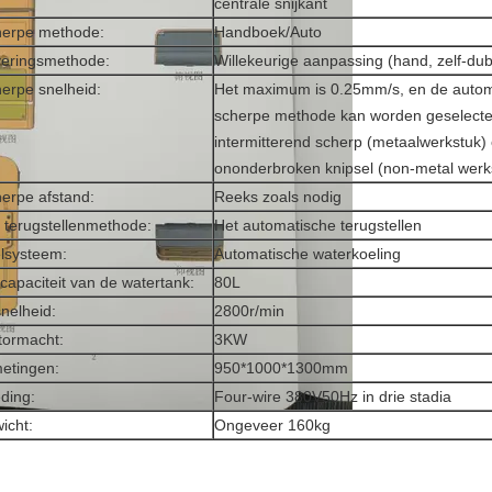
centrale snijkant
erpe methode:
Handboek/Auto
eringsmethode:
Willekeurige aanpassing (hand, zelf-dub
erpe snelheid:
Het maximum is 0.25mm/s, en de autom
scherpe methode kan worden geselecte
intermitterend scherp (metaalwerkstuk)
ononderbroken knipsel (non-metal werk
erpe afstand:
Reeks zoals nodig
 terugstellenmethode:
Het automatische terugstellen
lsysteem:
Automatische waterkoeling
capaciteit van de watertank:
80L
nelheid:
2800r/min
ormacht:
3KW
etingen:
950*1000*1300mm
ding:
Four-wire 380V50Hz in drie stadia
icht:
Ongeveer 160kg