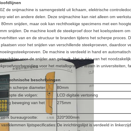
oofdlijnen
0Z de snijmachine is samengesteld uit lichaam, elektrische controled
erp wiel en andere delen. Deze snijmachine kan niet alleen om werks
 80mm snijden, maar ook kan rechthoekige specimens met een hoogt
mm snijden. De machine koelt de steekproef door het koelsysteem om 
rverhitten van en de structuur te branden tijdens het scherpe proces.
 plaatsen voor het snijden van verschillende steekproeven, daardoor ve
noeiingssteekproeven. De machine is verdeeld in hand en automatisch 
 geschikter voor de snijder aan gebruik. Het is één van het noodzakelij
ekproefvoorbereiding voor het metallographic testen in universiteiten,
ain technische beschrijvingen
imum scherpe diameter:
80mm
oerdiepte die volgen:
LCD digitale vertoning
ichting beweging van het
275mm
tform:
 werk bureaugrootte:
320*300mm
 vastklemmen lijstspecificaties:
De inrichtingslijst is verdeeld in linkerzi