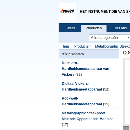
HET INSTRUMENT DIE VAN S
Thuis
Producten
Over ons
Thuis
Producten
Metallographic Steek
Q-
Alle producten
De micro-
Hardheidsmeetapparaat van
Vickers
(22)
Digitaal Vickers-
Hardheidsmeetapparaat
(52)
Rockwell-
Hardheidsmeetapparaat
(15)
Metallographic Steekproef
Malende Oppoetsende Machine
(17)