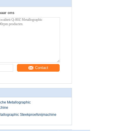
naar ons
Contact
che Metallographic
chine
allographic Steekproefsnijmachine