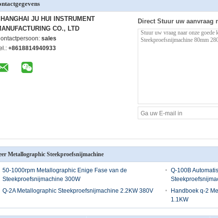
ntactgegevens
HANGHAI JU HUI INSTRUMENT
Direct Stuur uw aanvraag 
ANUFACTURING CO., LTD
ontactpersoon:
sales
el.:
+8618814940933
er Metallographic Steekproefsnijmachine
50-1000rpm Metallographic Enige Fase van de
Q-100B Automatis
Steekproefsnijmachine 300W
Steekproefsnijma
Q-2A Metallographic Steekproefsnijmachine 2.2KW 380V
Handboek q-2 Met
1.1KW