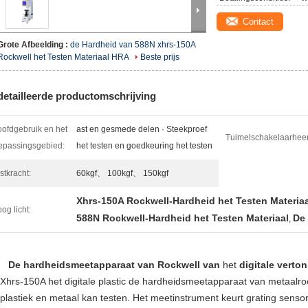
Contact
Grote Afbeelding :
de Hardheid van 588N xhrs-150A
Rockwell het Testen Materiaal HRA
Beste prijs
etailleerde productomschrijving
ofdgebruik en het
ast en gesmede delen · Steekproef
Tuimelschakelaarheer
epassingsgebied:
het testen en goedkeuring het testen
stkracht:
60kgf、 100kgf、 150kgf
Xhrs-150A Rockwell-Hardheid het Testen Materiaa
og licht:
588N Rockwell-Hardheid het Testen Materiaal
De 
,
De hardheidsmeetapparaat van Rockwell van
het
digitale verto
Xhrs-150A het digitale plastic de hardheidsmeetapparaat van metaalro
 plastiek en metaal kan testen. Het meetinstrument keurt grating sens