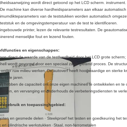
dheidsaanwijzing wordt direct getoond op het LCD scherm. instrument.
De machine kan diverse hardheidsparameters aan elkaar automatisch
imumdikteparameters van de teststukken worden automatisch omgeze
 teststuk en de omgevingstemperatuur van de test te identificeren.
ingebouwde printer, lezen de relevante testresultaten. De geautomatise
minerend menselijke fout en lezend fouten.
fdfuncties en eigenschappen:
oon direct de waarde van de testhardheid door het LCD grote scherm;
Shell wordt gevormd door een speciaal zand-gietend proces. De structuu
 onder ruw milieu werken. De autoverf heeft hoogwaardige en sterke k
uw vele jaren.
Wij hebben de capaciteit om onze eigen machines te ontwikkelen en te 
werken, en vervanging en onderhouds de verbeteringsdiensten te verle
fdgebruik en toepassingsgebied:
oten en gesmede delen · Steekproef het testen en goedkeuring het te
k en cilindrische werkstukken ·Staal, non-ferrometalen