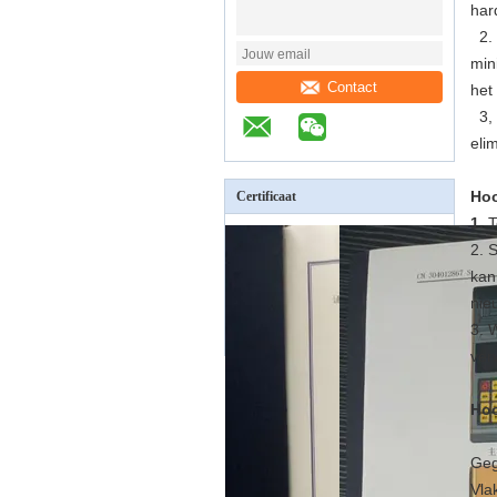
har
2. 
min
Contact
het
3, 
eli
Hoo
Certificaat
1.
T
2. 
kan
nie
3. 
ver
Hoo
Geg
Vla