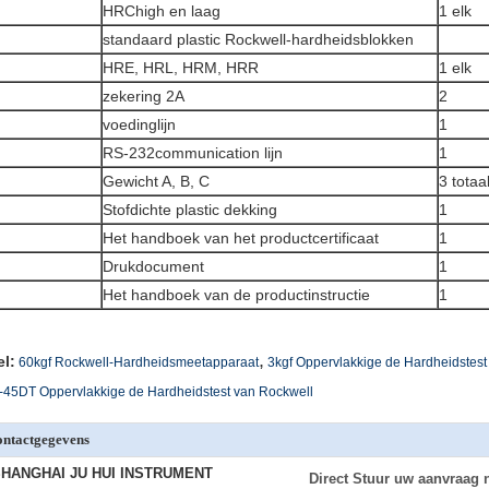
HRChigh en laag
1 elk
standaard plastic Rockwell-hardheidsblokken
HRE, HRL, HRM, HRR
1 elk
zekering 2A
2
voedinglijn
1
RS-232communication lijn
1
Gewicht A, B, C
3 totaa
Stofdichte plastic dekking
1
Het handboek van het productcertificaat
1
Drukdocument
1
Het handboek van de productinstructie
1
,
el:
60kgf Rockwell-Hardheidsmeetapparaat
3kgf Oppervlakkige de Hardheidstest
45DT Oppervlakkige de Hardheidstest van Rockwell
ntactgegevens
HANGHAI JU HUI INSTRUMENT
Direct Stuur uw aanvraag 