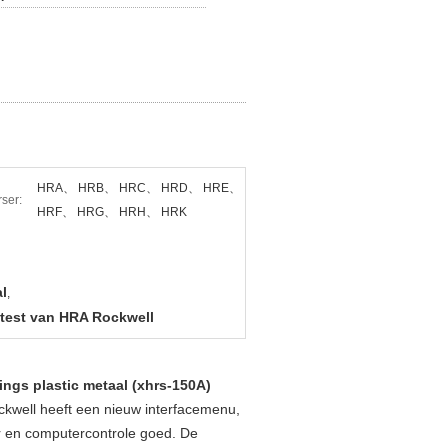
HRA、 HRB、 HRC、 HRD、 HRE、
ser:
HRF、 HRG、 HRH、 HRK
l
,
test van HRA Rockwell
nings plastic metaal (xhrs-150A)
ckwell heeft een nieuw interfacemenu,
or en computercontrole goed. De