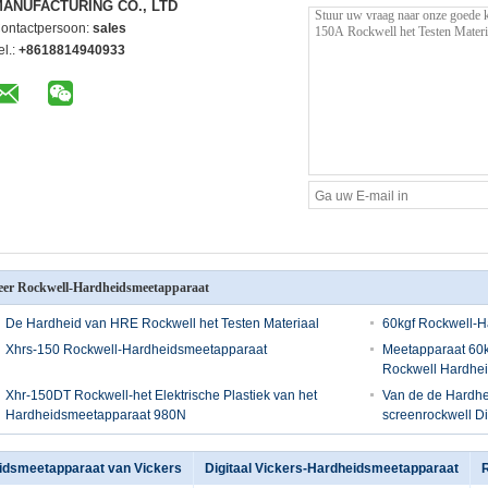
ANUFACTURING CO., LTD
ontactpersoon:
sales
el.:
+8618814940933
er Rockwell-Hardheidsmeetapparaat
De Hardheid van HRE Rockwell het Testen Materiaal
60kgf Rockwell-
Xhrs-150 Rockwell-Hardheidsmeetapparaat
Meetapparaat 60kg
Rockwell Hardhe
Xhr-150DT Rockwell-het Elektrische Plastiek van het
Van de de Hardhe
Hardheidsmeetapparaat 980N
screenrockwell Di
idsmeetapparaat van Vickers
Digitaal Vickers-Hardheidsmeetapparaat