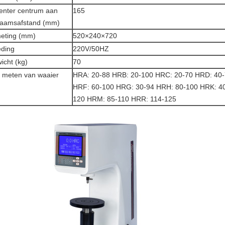
enter centrum aan
165
haamsafstand (mm)
eting (mm)
520×240×720
ding
220V/50HZ
icht (kg)
70
 meten van waaier
HRA: 20-88 HRB: 20-100 HRC: 20-70 HRD: 40-
HRF: 60-100 HRG: 30-94 HRH: 80-100 HRK: 40
120 HRM: 85-110 HRR: 114-125