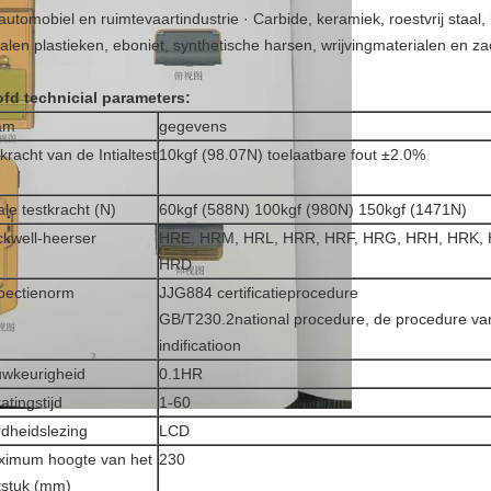
automobiel en ruimtevaartindustrie · Carbide, keramiek, roestvrij staal
alen plastieken, eboniet, synthetische harsen, wrijvingmaterialen en z
fd technicial parameters:
am
gegevens
kracht van de Intialtest
10kgf (98.07N) toelaatbare fout ±2.0%
ale testkracht (N)
60kgf (588N) 100kgf (980N) 150kgf (1471N)
kwell-heerser
HRE, HRM, HRL, HRR, HRF, HRG, HRH, HRK, 
HRD
pectienorm
JJG884 certificatieprocedure
GB/T230.2national procedure, de procedure v
indificatioon
wkeurigheid
0.1HR
atingstijd
1-60
dheidslezing
LCD
imum hoogte van het
230
tstuk (mm)