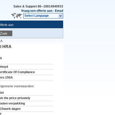
Sales & Support
86--18814940933
Vraag een offerte aan
-
Email
Select Language
fferte aan
Zoek
RA
al HRA
N
ohoyd
ertificate Of Compliance
hrs-150A
Algemene voorwaarden:
Set
sk the price privately
outen verpakking
-15work dagen
/T