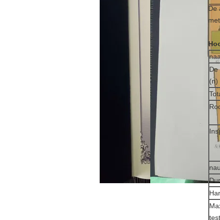
De 
met
Hoo
na
De 
(n)
Tot
Roc
Ins
nau
Dur
Har
Max
tes