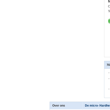
M
C
T
Me
Over ons
De micro- Hardhe