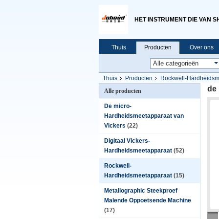
HET INSTRUMENT DIE VAN S
Thuis
Producten
Over ons
Thuis
Producten
Rockwell-Hardheidsm
de
Alle producten
De micro-
Hardheidsmeetapparaat van
Vickers
(22)
Digitaal Vickers-
Hardheidsmeetapparaat
(52)
Rockwell-
Hardheidsmeetapparaat
(15)
Metallographic Steekproef
Malende Oppoetsende Machine
(17)