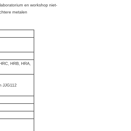
, laboratorium en workshop niet-
achtere metalen
HRC, HRB, HRA,
an JJG112