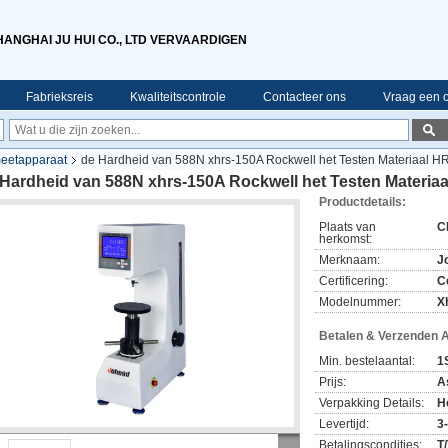
HANGHAI JU HUI CO., LTD VERVAARDIGEN
Fabrieksreis
Kwaliteitscontrole
Contacteer ons
Vraag een o
eetapparaat
de Hardheid van 588N xhrs-150A Rockwell het Testen Materiaal H
 Hardheid van 588N xhrs-150A Rockwell het Testen Materia
Productdetails:
Plaats van
C
herkomst:
Merknaam:
J
Certificering:
C
Modelnummer:
X
Betalen & Verzenden 
Min. bestelaantal:
1
Prijs:
A
Verpakking Details:
H
Levertijd:
3
Betalingscondities:
T