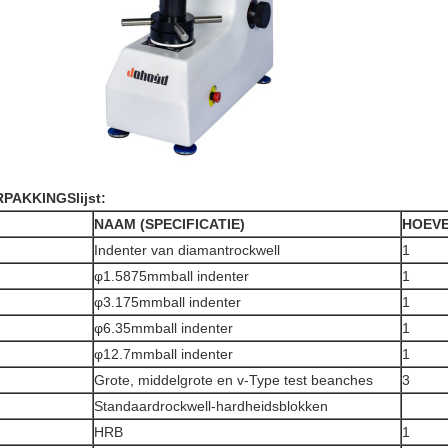
PAKKINGSlijst:
NAAM (SPECIFICATIE)
HOEVE
Indenter van diamantrockwell
1
φ1.5875mmball indenter
1
φ3.175mmball indenter
1
φ6.35mmball indenter
1
φ12.7mmball indenter
1
Grote, middelgrote en v-Type test beanches
3
Standaardrockwell-hardheidsblokken
HRB
1