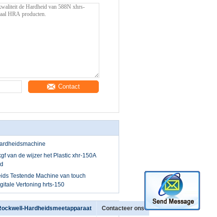
Contact
Hardheidsmachine
f van de wijzer het Plastic xhr-150A
id
ids Testende Machine van touch
gitale Vertoning hrts-150
Rockwell-Hardheidsmeetapparaat
Contacteer ons