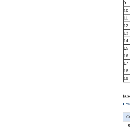
9
10
11
12
13
14
15
16
17
18
19
lab
Hrm-
Co
S