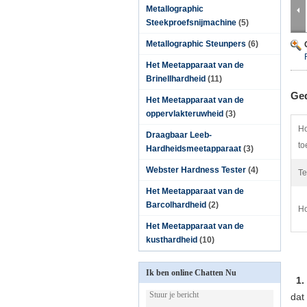
Metallographic
Steekproefsnijmachine
(5)
Metallographic Steunpers
(6)
Het Meetapparaat van de
Brinellhardheid
(11)
Ged
Het Meetapparaat van de
oppervlakteruwheid
(3)
Ho
Draagbaar Leeb-
to
Hardheidsmeetapparaat
(3)
Webster Hardness Tester
(4)
Te
Het Meetapparaat van de
Barcolhardheid
(2)
Ho
Het Meetapparaat van de
kusthardheid
(10)
Ik ben online Chatten Nu
1.
dat