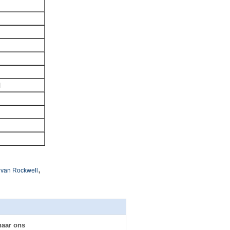
l
,
 van Rockwell
naar ons