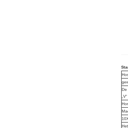
Sta
Ho
gew
De 
„V“
Hor
Mac
10X
Het