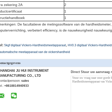
ra zekering 2A
2
ductcertificaat
1
tructiehandboek
1
erkingen: De facultatieve de metingssoftware van de hardheidsmeter, e
puterverrichting, verbetert efficiency, is de nauwkeurigheid nauwkeurig
,
el:
5kgf digitaal Vickers-Hardheidsmeetapparaat
HV0.3 digitaal Vickers-Hardhei
automatische meetapparaat van de vickershardheid
ntactgegevens
HANGHAI JU HUI INSTRUMENT
Direct Stuur uw aanvraag 
ANUFACTURING CO., LTD
ontactpersoon:
sales
el.:
+8618814940933