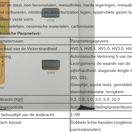
jzer en staal, non-ferrometalen, metaalfolies, harde legeringen, metaal
Het carbureren, nitriding en decarburization lagen, oppervlakte gaven la
ekken vaste vorm;
glas, wafeltjes, ceramische materialen, carbonisatie;
hnische Parameters:
rameternaam
Parametergegevens
schaal van de Vickershardheid
HV0.3, HV0.5, HV1.0, HV3.0, HV
toning
Automatische Vertoning 5 van he
Lezingsmenu de waarde van de
cijferhardheid, diagonale lengte m
(D1, D2),
Greeptijd, aantal tests, gemiddel
standaarddeviatie, terugkeer
tkracht (Kgf)
0,3, 0,5, 1,0, 3,0, 5,0, 10,0
ingscontrole
Automatisch (lading/greep/desinst
 behoudtijd van de testkracht
1~99
isch kanaal
Dubbele lichte kanalen (ooglen
camerakanalen)