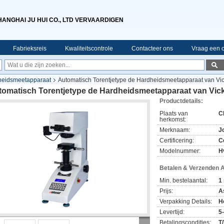
HANGHAI JU HUI CO., LTD VERVAARDIGEN
Fabrieksreis
Kwaliteitscontrole
Contacteer ons
Vraag een o
dheidsmeetapparaat
Automatisch Torentjetype de Hardheidsmeetapparaat van Vic
tomatisch Torentjetype de Hardheidsmeetapparaat van Vick
Productdetails:
Plaats van
C
herkomst:
Merknaam:
J
Certificering:
C
Modelnummer:
H
Betalen & Verzenden 
Min. bestelaantal:
1
Prijs:
A
Verpakking Details:
H
Levertijd:
5
Betalingscondities:
T