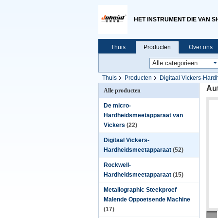
HET INSTRUMENT DIE VAN S
Thuis
Producten
Over ons
Thuis
Producten
Digitaal Vickers-Har
Au
Alle producten
De micro-
Hardheidsmeetapparaat van
Vickers
(22)
Digitaal Vickers-
Hardheidsmeetapparaat
(52)
Rockwell-
Hardheidsmeetapparaat
(15)
Metallographic Steekproef
Malende Oppoetsende Machine
(17)