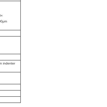
0×
400μm
an indenter