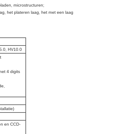
bladen, microstructuren;
ag, het plateren laag, het met een laag
5.0, HV10.0
t
et 4 digits
de,
allatie)
zen en CCD-