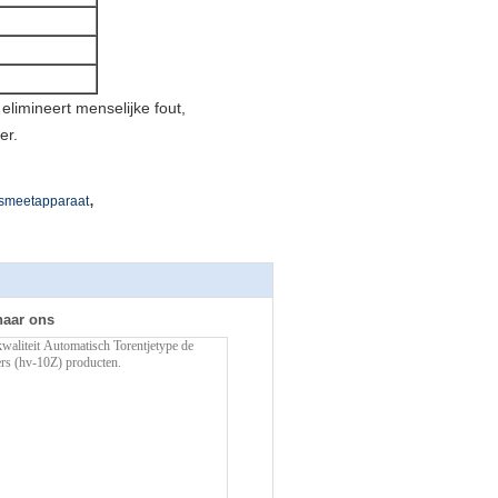
limineert menselijke fout,
er.
,
dsmeetapparaat
naar ons