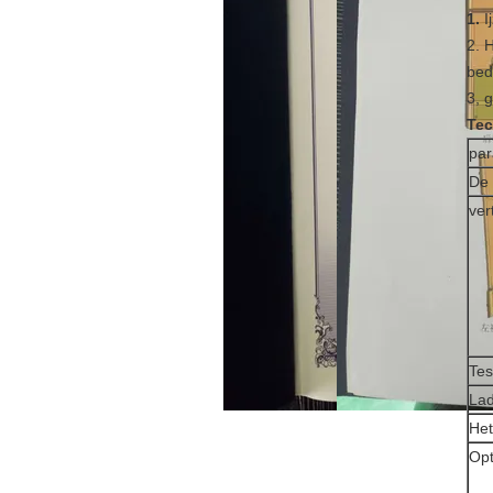
1.
I
2. 
bed
3, 
Tec
pa
De 
ver
Tes
Lad
Het
Opt