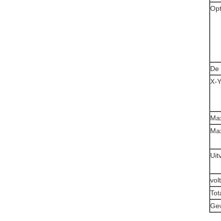
Opt
De 
X-Y
Ma
Ma
Uit
vol
Tot
Gew