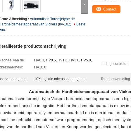
Contact
Grote Afbeelding :
Automatisch Torentjetype de
Hardheidsmeetapparaat van Vickers (hv-10Z)
Beste
prijs
etailleerde productomschrijving
 schaal van de
HV0.3, HV0.5, HV1.0, HV3.0, HV5.0,
Ladingscontrole:
ckershardheid:
HV10.0
servatieooglens:
10X digitale microscoopooglens
Torenomwenteling:
Automatisch de Hardheidsmeetapparaat van Vickers
 automatische torentje-type Vickers-hardheidsmeetapparaat is een hig
elektromechanische integratie. Het hardheidsmeetapparaat is nieuw in
rouwbaarheid, operability, en herhaalbaarheid en is een ideaal product 
machine gebruikt computersoftware programmering, optisch meetsyste
ing van de hardheid van Vickers en Knoop-worden geselecteerd, kan de 