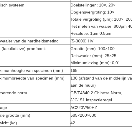
isch systeem
Doelstellingen: 10×, 20×
Ooglensvergroting: 10×
Totale vergroting (μm): 100×, 20
Het meten van waaier: 800μm 
Resolutie: 1μm 0.5μm
waaier van de hardheidsmeting
(5-3000) HV
 (facultatieve) proefbank
Grootte (mm): 100×100
Reiswaaier (mm): 25×25
Minimumlezing (mm): 0,01
ximumhoogte van specimen (mm)
165
ximumbreedte van specimen (mm)
130 (afstand van de middellijn v
aan de muur)
voerende norm
GB/T4340.2 Chinese Norm,
JJG151 inspectieregel
tage
AC220V/50HZ
ale grootte (mm)
585×200×630
icht (kg)
42