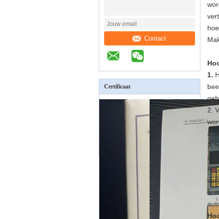
wor
ver
hoe
Contact
Mak
Hoo
1.
H
bee
Certificaat
geb
2. 
wor
zich
3, 
aut
4. 
ver
5, 
aut
Hoo