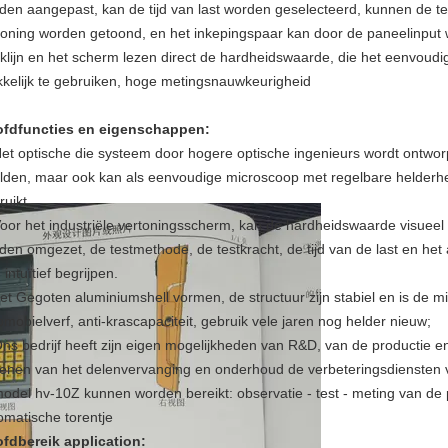
den aangepast, kan de tijd van last worden geselecteerd, kunnen de t
toning worden getoond, en het inkepingspaar kan door de paneelinput
klijn en het scherm lezen direct de hardheidswaarde, die het eenvoudig
kelijk te gebruiken, hoge metingsnauwkeurigheid
fdfuncties en eigenschappen:
et optische die systeem door hogere optische ingenieurs wordt ontworpe
lden, maar ook kan als eenvoudige microscoop met regelbare helderhe
ruikt.
Voor het industriële vertoningsscherm, kan de hardheidswaarde visuee
den omgezet, de testmethode, de testkracht, de tijd van de last en het
 intuïtief begrijpen.
het Gegoten aluminiumshell vormen, de structuur zijn stabiel en is de 
omobielverf, anti-krascapaciteit, gebruik vele jaren nog helder nieuw;
Ons bedrijf heeft zijn eigen mogelijkheden van R&D, van de productie
lenen van het delenvervanging en onderhoud de verbeteringsdiensten v
model hv-10Z kunnen worden bereikt: observatie - test - meting van de 
omatische torentje
fdbereik application: