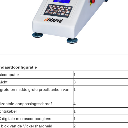
ndaardconfiguratie
stcomputer
1
icht
3
grote en middelgrote proefbanken van
1
izontale aanpassingsschroef
4
htskabel
1
 digitale microscoopooglens
1
 blok van de Vickershardheid
2