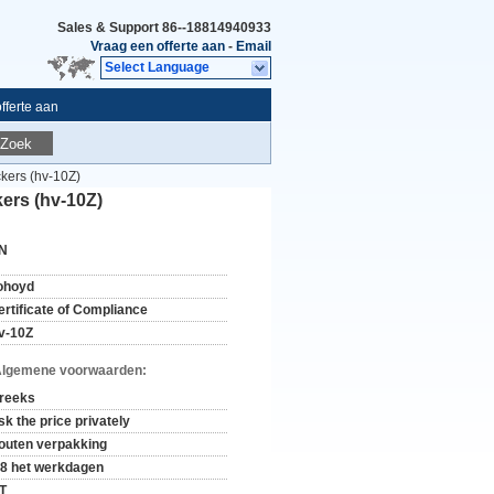
Sales & Support
86--18814940933
Vraag een offerte aan
-
Email
Select Language
fferte aan
Zoek
kers (hv-10Z)
ers (hv-10Z)
N
ohoyd
ertificate of Compliance
v-10Z
Algemene voorwaarden:
 reeks
sk the price privately
outen verpakking
-8 het werkdagen
/T