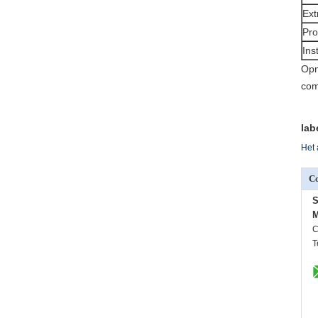
Ext
Pro
Ins
Opm
com
lab
Het 
Co
S
M
C
T