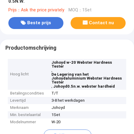
0.5N.W.
Prijs：Ask the price privately
MOQ：1Set
Beste prijs
Contact nu
Productomschrijving
Johoyd w-20 Webster Hardness
Tester
,
Hoog licht
De Legering van het
Johoydaluminium Webster Hardness
Tester
,
Johoyd0.5n.w. webster hardheid
Betalingscondities
T/T
Levertijd
3-8 het werkdagen
Merknaam
Johoyd
Min. bestelaantal
1Set
Modelnummer
W-20