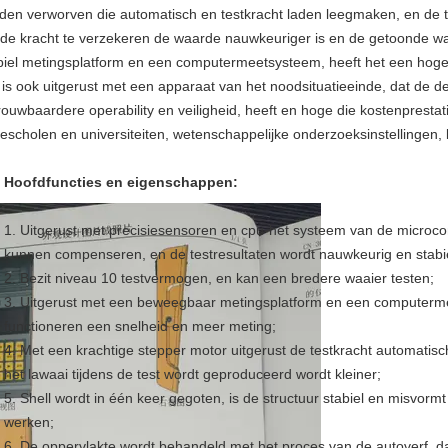
den verworven die automatisch en testkracht laden leegmaken, en de 
de kracht te verzekeren de waarde nauwkeuriger is en de getoonde waa
iel metingsplatform en een computermeetsysteem, heeft het een hoge 
 is ook uitgerust met een apparaat van het noodsituatieeinde, dat de 
rouwbaardere operability en veiligheid, heeft en hoge die kostenprestati
escholen en universiteiten, wetenschappelijke onderzoeksinstellingen, l
Hoofdfuncties en eigenschappen:
1. Uitgerust met precisiesensoren en cpu-het systeem van de microco
kunnen compenseren, en de testresultaten wordt nauwkeurig en stabie
2. Bezit niveau 10 testvermogen, en kan een bredere waaier testen;
3. Uitgerust met een beweegbaar metingsplatform en een computerm
functioneren een snelheid en meer meting;
4. Met een krachtige stepper motor uitgerust de testkracht automatis
het lawaai tijdens de test wordt geproduceerd wordt kleiner;
5. Shell wordt in één keer gegoten, is de structuur stabiel en misvormt 
werken;
6. De oppervlakte wordt behandeld met het proces van de autoverf, dat