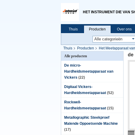
HET INSTRUMENT DIE VAN S
Thuis
Producten
Over ons
Thuis
Producten
Het Meetapparaat van
de
Alle producten
De micro-
Hardheidsmeetapparaat van
Vickers
(22)
Digitaal Vickers-
Hardheidsmeetapparaat
(52)
Rockwell-
Hardheidsmeetapparaat
(15)
Metallographic Steekproef
Malende Oppoetsende Machine
(17)