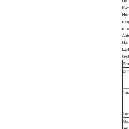
De u
Kwe
Han
res
moe
Aut
Har
E14
tec
Pro
Bri
Tes
Lad
Ma
het