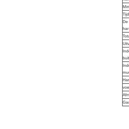
Mi
Tij
De 
har
Tot
Uit
Ind
bui
Ind
muu
Har
voe
Afm
Gas