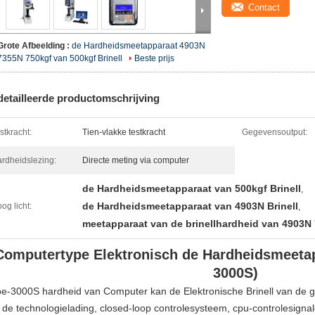
Contact
Grote Afbeelding :
de Hardheidsmeetapparaat 4903N
7355N 750kgf van 500kgf Brinell
Beste prijs
etailleerde productomschrijving
stkracht:
Tien-vlakke testkracht
Gegevensoutput:
rdheidslezing:
Directe meting via computer
de Hardheidsmeetapparaat van 500kgf Brinell
,
de Hardheidsmeetapparaat van 4903N Brinell
og licht:
,
meetapparaat van de brinellhardheid van 4903N 7
Computertype Elektronisch de Hardheidsmeetapp
3000S)
-3000S hardheid van Computer kan de Elektronische Brinell van de g
 de technologielading, closed-loop controlesysteem, cpu-controlesigna