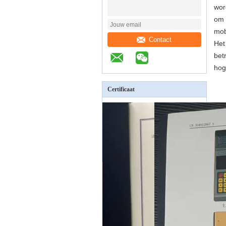
wor
om 
mob
Contact
Het
bet
hog
Certificaat