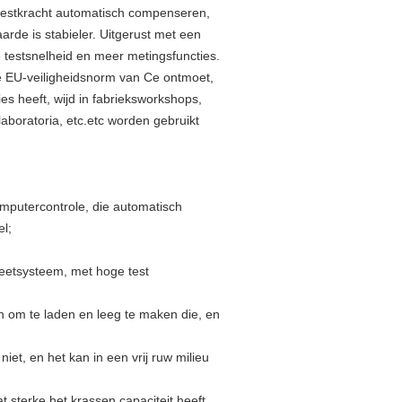
testkracht automatisch compenseren,
rde is stabieler. Uitgerust met een
testsnelheid en meer metingsfuncties.
de EU-veiligheidsnorm van Ce ontmoet,
es heeft, wijd in fabrieksworkshops,
aboratoria, etc.etc worden gebruikt
mputercontrole, die automatisch
l;
eetsysteem, met hoge test
ch om te laden en leeg te maken die, en
niet, en het kan in een vrij ruw milieu
 sterke het krassen capaciteit heeft