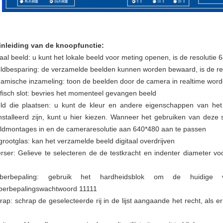
inleiding van de knoopfunctie:
aal beeld: u kunt het lokale beeld voor meting openen, is de resoluti
ldbesparing: de verzamelde beelden kunnen worden bewaard, is de r
amische inzameling: toon de beelden door de camera in realtime wor
fisch slot: bevries het momenteel gevangen beeld
ld die plaatsen: u kunt de kleur en andere eigenschappen van het
nstalleerd zijn, kunt u hier kiezen. Wanneer het gebruiken van deze 
ldmontages in en de cameraresolutie aan 640*480 aan te passen
grootglas: kan het verzamelde beeld digitaal overdrijven
rser: Gelieve te selecteren de de testkracht en indenter diameter vo
liberbepaling: gebruik het hardheidsblok om de huidige v
iberbepalingswachtwoord 11111
rap: schrap de geselecteerde rij in de lijst aangaande het recht, als e