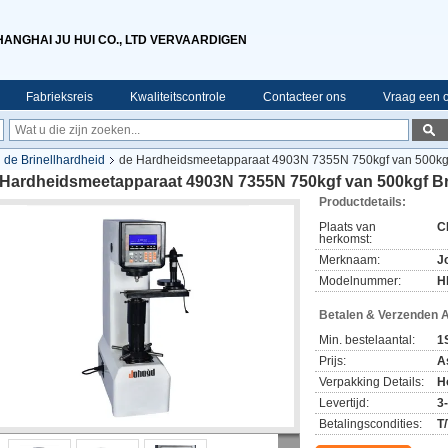
HANGHAI JU HUI CO., LTD VERVAARDIGEN
Fabrieksreis
Kwaliteitscontrole
Contacteer ons
Vraag een o
 de Brinellhardheid
de Hardheidsmeetapparaat 4903N 7355N 750kgf van 500kgf
 Hardheidsmeetapparaat 4903N 7355N 750kgf van 500kgf Br
Productdetails:
Plaats van
C
herkomst:
Merknaam:
J
Modelnummer:
H
Betalen & Verzenden 
Min. bestelaantal:
1
Prijs:
A
Verpakking Details:
H
Levertijd:
3
Betalingscondities:
T