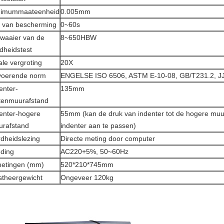
nimummaateenheid
0.005mm
d van bescherming
0~60s
waaier van de
8~650HBW
dheidstest
ale vergroting
20X
voerende norm
ENGELSE ISO 6506, ASTM E-10-08, GB/T231.2, J
enter-
135mm
tenmuurafstand
enter-hogere
55mm (kan de druk van indenter tot de hogere mu
rafstand
indenter aan te passen)
dheidslezing
Directe meting door computer
ding
AC220+5%, 50~60Hz
etingen (mm)
520*210*745mm
theergewicht
Ongeveer 120kg