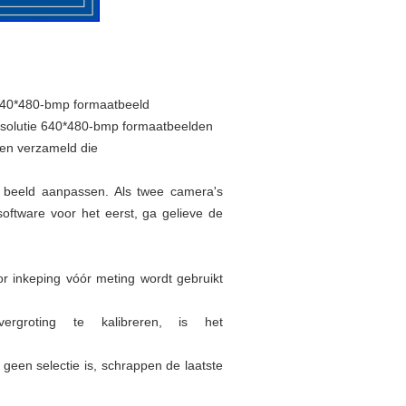
e 640*480-bmp formaatbeeld
esolutie 640*480-bmp formaatbeelden
den verzameld die
 beeld aanpassen. Als twee camera's
software voor het eerst, ga gelieve de
or inkeping vóór meting wordt gebruikt
ergroting te kalibreren, is het
r geen selectie is, schrappen de laatste