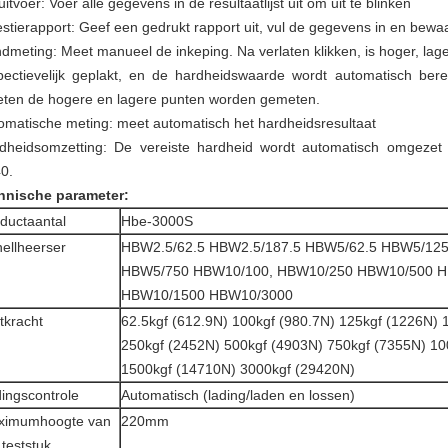
itvoer: Voer alle gegevens in de resultaatlijst uit om uit te blinken
stierapport: Geef een gedrukt rapport uit, vul de gegevens in en bewa
dmeting: Meet manueel de inkeping. Na verlaten klikken, is hoger, lag
pectievelijk geplakt, en de hardheidswaarde wordt automatisch bere
ten de hogere en lagere punten worden gemeten.
omatische meting: meet automatisch het hardheidsresultaat
dheidsomzetting: De vereiste hardheid wordt automatisch omgeze
0.
hnische parameter:
ductaantal
Hbe-3000S
nellheerser
HBW2.5/62.5 HBW2.5/187.5 HBW5/62.5 HBW5/12
HBW5/750 HBW10/100, HBW10/250 HBW10/500 
HBW10/1500 HBW10/3000
tkracht
62.5kgf (612.9N) 100kgf (980.7N) 125kgf (1226N) 
250kgf (2452N) 500kgf (4903N) 750kgf (7355N) 10
1500kgf (14710N) 3000kgf (29420N)
ingscontrole
Automatisch (lading/laden en lossen)
ximumhoogte van
220mm
 teststuk