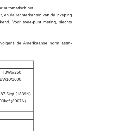
ar automatisch het
er, en de rechterkanten van de inkeping
kend. Voor twee-punt meting, slechts
t volgens de Amerikaanse norm astm-
5 HBW5/250
HBW10/1000
187.5kgf (1839N)
00kgf (8907N)