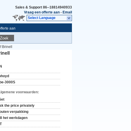
Sales & Support
86--18814940933
Vraag een offerte aan
-
Email
Select Language
fferte aan
Zoek
 Brinell
inell
N
ohoyd
be-3000S
Algemene voorwaarden:
Set
sk the price privately
outen verpakking
-8 het werkdagen
/T