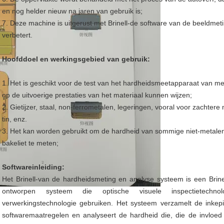
en nog helder nieuw na jaren van gebruik is;
7. Deze machine is uitgerust met Brinell-de software van de beeldmeti
verbetert.
Hoofddoel en werkingsgebied van gebruik:
1. Het is geschikt voor de test van het hardheidsmeetapparaat van met
op de uitvoerige prestaties van het materiaal kunnen wijzen;
2. Gietijzer, staal, non-ferrometalen, legeringen, vooral voor zachtere
tin, enz.
3. Het kan worden gebruikt om de hardheid van sommige niet-metalen
bakeliet te meten;
Softwareinleiding:
Het Brinell-van de hardheidsmeting en analyse systeem is een Brin
ontworpen systeem die optische visuele inspectietech
verwerkingstechnologie gebruiken. Het systeem verzamelt de inkep
softwaremaatregelen en analyseert de hardheid die, die de invloed