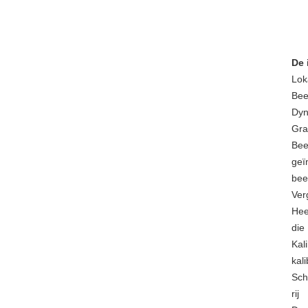
De 
Lok
Bee
Dyn
Gra
Bee
geï
bee
Ver
Hee
die
Ka
kal
Sch
rij