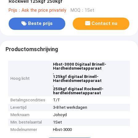
Rockwell 125kgf 250kgf
Prijs：Ask the price privately
MOQ：1Set
Beste prijs
Contact nu
Productomschrijving
Hbst-3000 Digitaal Brinell-
Hardheidsmeetapparaat
,
125kgf digitaal Brinell-
Hoog licht
Hardheidsmeetapparaat
,
250kgf digitaal Rockwell-
hardheidsmeetapparaat
Betalingscondities
T/T
Levertijd
3-8 het werkdagen
Merknaam
Johoyd
Min. bestelaantal
1Set
Modelnummer
Hbst-3000