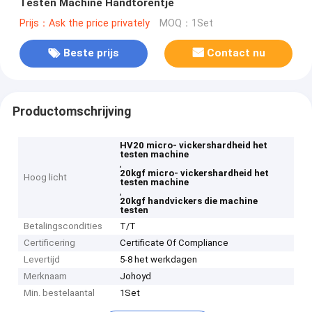
Testen Machine Handtorentje
Prijs：Ask the price privately
MOQ：1Set
Beste prijs
Contact nu
Productomschrijving
HV20 micro- vickershardheid het
testen machine
,
20kgf micro- vickershardheid het
Hoog licht
testen machine
,
20kgf handvickers die machine
testen
Betalingscondities
T/T
Certificering
Certificate Of Compliance
Levertijd
5-8 het werkdagen
Merknaam
Johoyd
Min. bestelaantal
1Set