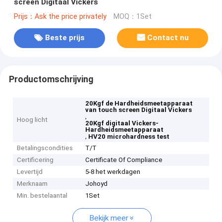
screen Digitaal Vickers
Prijs：Ask the price privately
MOQ：1Set
Beste prijs
Contact nu
Productomschrijving
20Kgf de Hardheidsmeetapparaat
van touch screen Digitaal Vickers
,
Hoog licht
20Kgf digitaal Vickers-
Hardheidsmeetapparaat
,
HV20 microhardness test
Betalingscondities
T/T
Certificering
Certificate Of Compliance
Levertijd
5-8 het werkdagen
Merknaam
Johoyd
Min. bestelaantal
1Set
Bekijk meer