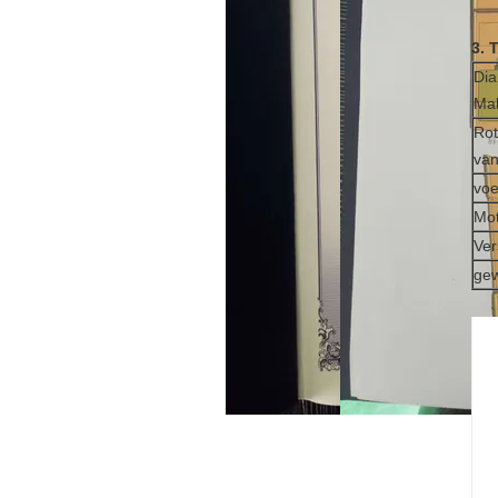
3. 
Dia
Mal
Rot
van
voe
Mo
Ver
gew