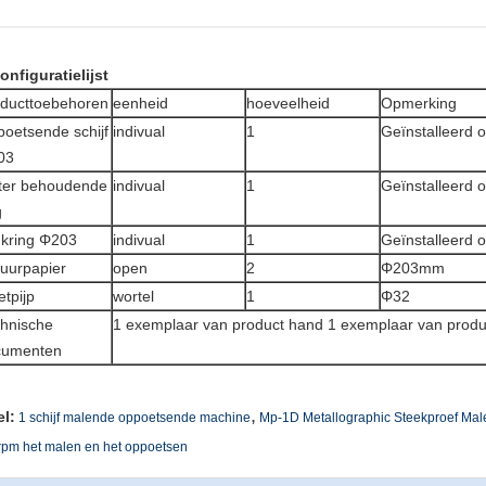
configuratielijst
ducttoebehoren
eenheid
hoeveelheid
Opmerking
oetsende schijf
indivual
1
Geïnstalleerd 
03
ter behoudende
indivual
1
Geïnstalleerd 
g
kring Φ203
indivual
1
Geïnstalleerd 
uurpapier
open
2
Φ203mm
etpijp
wortel
1
Φ32
hnische
1 exemplaar van product hand 1 exemplaar van produc
cumenten
,
el:
1 schijf malende oppoetsende machine
Mp-1D Metallographic Steekproef Ma
pm het malen en het oppoetsen