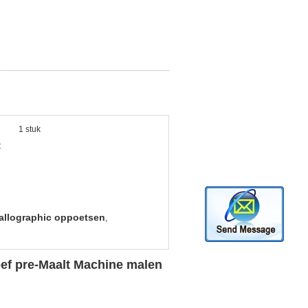
1 stuk
:
allographic oppoetsen
,
oef pre-Maalt Machine malen