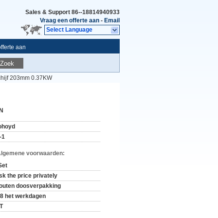
Sales & Support
86--18814940933
Vraag een offerte aan
-
Email
Select Language
fferte aan
Zoek
chijf 203mm 0.37KW
N
ohoyd
-1
Algemene voorwaarden:
Set
sk the price privately
outen doosverpakking
-8 het werkdagen
/T