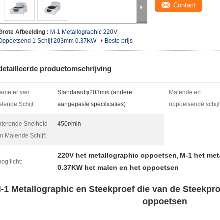
Contact
Grote Afbeelding :
M-1 Metallographic 220V
Oppoetsend 1 Schijf 203mm 0.37KW
Beste prijs
etailleerde productomschrijving
ameter van
Standaardφ203mm (andere
Malende en
lende Schijf:
aangepaste specificaties)
oppoetsende schijf
terende Snelheid
450r/min
n Malende Schijf:
220V het metallographic oppoetsen
M-1 het met
,
og licht:
0.37KW het malen en het oppoetsen
-1 Metallographic en Steekproef die van de Steekpr
oppoetsen