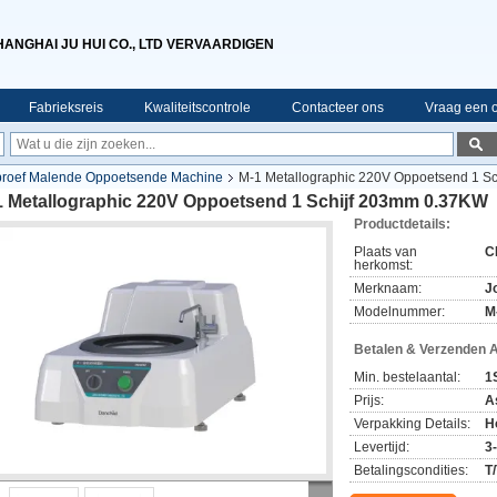
HANGHAI JU HUI CO., LTD VERVAARDIGEN
Fabrieksreis
Kwaliteitscontrole
Contacteer ons
Vraag een o
kproef Malende Oppoetsende Machine
M-1 Metallographic 220V Oppoetsend 1 S
1 Metallographic 220V Oppoetsend 1 Schijf 203mm 0.37KW
Productdetails:
Plaats van
C
herkomst:
Merknaam:
J
Modelnummer:
M
Betalen & Verzenden 
Min. bestelaantal:
1
Prijs:
A
Verpakking Details:
H
Levertijd:
3
Betalingscondities:
T