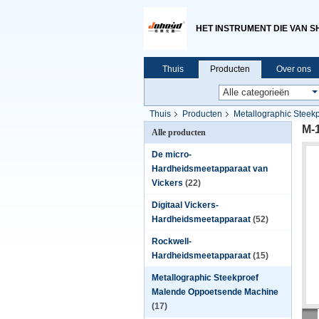
HET INSTRUMENT DIE VAN S
Thuis
Producten
Over ons
Thuis
Producten
Metallographic Stee
M-
Alle producten
De micro-
Hardheidsmeetapparaat van
Vickers
(22)
Digitaal Vickers-
Hardheidsmeetapparaat
(52)
Rockwell-
Hardheidsmeetapparaat
(15)
Metallographic Steekproef
Malende Oppoetsende Machine
(17)