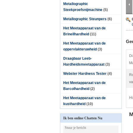
Metallographic
Steekproefsnijmachine
(5)
Metallographic Steunpers
(6)
Het Meetapparaat van de
Brinellhardheid
(11)
Ged
Het Meetapparaat van de
oppervlakteruwheid
(3)
Di
Draagbaar Leeb-
Ma
Hardheidsmeetapparaat
(3)
Webster Hardness Tester
(4)
Ro
va
Het Meetapparaat van de
Barcolhardheid
(2)
Ho
Het Meetapparaat van de
kusthardheid
(10)
M
Ik ben online Chatten Nu