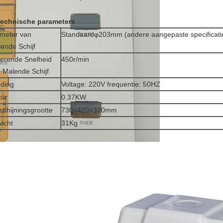
Technische parameters
meter van
Standaardφ203mm (andere aangepaste specificati
ende Schijf
erende Snelheid
450r/min
 Malende Schijf
ding
Voltage: 220V frequentie: 50HZ
tor
0.37KW
schijningsgrootte
730×420×320mm
icht
31Kg