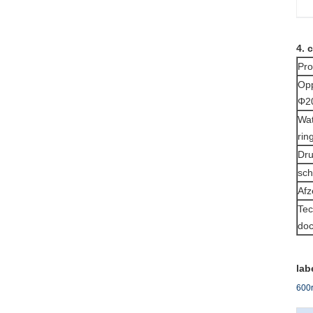
4. 
Pro
Opp
Φ2
Wa
rin
Dru
sch
Afz
Tec
do
lab
600r