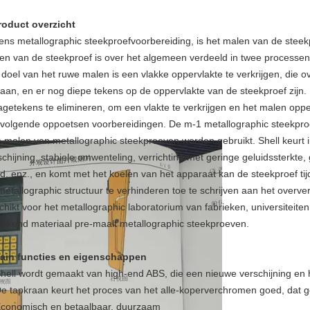
roduct overzicht
dens metallographic steekproefvoorbereiding, is het malen van de steek
en van de steekproef is over het algemeen verdeeld in twee processen:
 doel van het ruwe malen is een vlakke oppervlakte te verkrijgen, die
aan, en er nog diepe tekens op de oppervlakte van de steekproef zijn. 
jtagetekens te elimineren, om een vlakte te verkrijgen en het malen oppe
 volgende oppoetsen voorbereidingen. De m-1 metallographic steekpro
ne malen van metallographic steekproeven worden gebruikt. Shell keurt i
schijning, stabiele omwenteling, verrichting met geringe geluidssterkte,
d, enz., en komt met het koelen van het apparaat kan de steekproef t
metallographic structuur te verhinderen toe te schrijven aan het overver
chikt voor het metallographic laboratorium van fabrieken, universiteiten
stekend materiaal pre-maalt metallographic steekproeven.
ain functies en eigenschappen
hell wordt gemaakt van high-end ABS, die een nieuwe verschijning en 
De tapkraan keurt het proces van het alle-koperverchromen goed, dat 
Economisch en betaalbaar, duurzaam