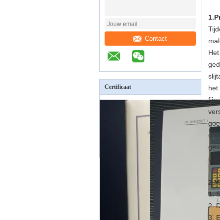
1.P
Tij
Contact
mal
Het
ged
sli
Certificaat
het
fij
ver
goe
de 
ges
uit
2.M
1.
S
2. 
3. 